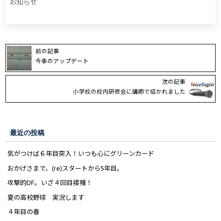
お知らせ
で
開
き
ま
す)
前の記事
今季のアップデート
次の記事
小学校の校内研修会に講師で招かれました
最近の投稿
気がつけば６年目突入！いつも心にグリーンカード
おかげさまで、(re)スタートから5年目。
攻撃的DF。いざ４回目接種！
夏の高校野球 実況します
４年目の春