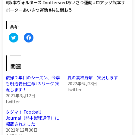
#熊本ヴォルターズ #voltersredあいさつ運動 #ロアッソ熊本サ
ポーターあいさつ運動 #共に闘おう
共有:
ク
Facebook
リ
で
ッ
共
ク
有
し
す
て
る
Twitter
に
で
は
関連
共
ク
有
リ
(新
ッ
復帰２年目のシーズン、今季
夏の高校野球 実況します
し
ク
も明治安田生命J３リーグ 実
2022年6月28日
い
し
ウ
て
況します！
twitter
ィ
く
2021年3月12日
ン
だ
ド
さ
twitter
ウ
い
で
(新
開
し
タグマ！ Football
き
い
Journal（熊本蹴球通信）に
ま
ウ
す)
ィ
掲載されました
ン
2021年12月30日
ド
ウ